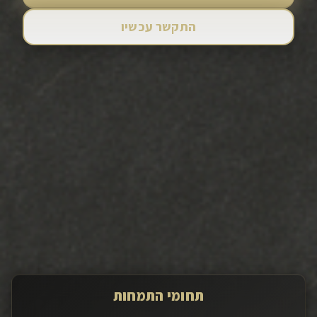
התקשר עכשיו
+
500
+
30
שנות ניסיון
לקוחות מרוצים
95
%
+
40
פרויקטים בתחום ההתחדשות
שביעות רצון
העירונית
תחומי התמחות