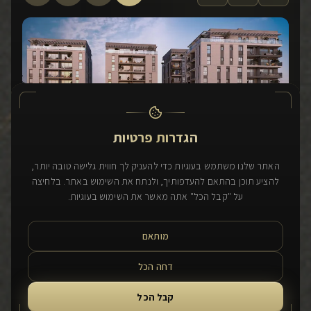
הגדרות פרטיות
האתר שלנו משתמש בעוגיות כדי להעניק לך חווית גלישה טובה יותר,
20.11.2025
Ynet
להציע תוכן בהתאם להעדפותיך, ולנתח את השימוש באתר. בלחיצה
פינוי בינוי בחולון: 168 דירות חדשות במקום 46 ישנות
על "קבל הכל" אתה מאשר את השימוש בעוגיות.
מיזם פינוי בינוי בשכונת אגרובנק יצא לדרך עם הריסת המבנים הישנים
בעיר. במקום הדירות הישנות ייבנו במתחם 168 דירות חדשות.
מותאם
לקריאת הכתבה המלאה
דחה הכל
קבל הכל